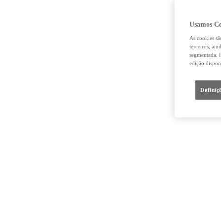
Usamos Co
As cookies sã
terceiros, aj
segmentada. R
edição dispon
Definiç