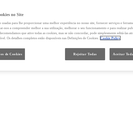
okies no Site
o usadas para lhe proporcionar uma melhor experiência no nosso site, fornecer serviços e ferram
udar-nos a compreender melhor a sua utilização, melhorar o seu funcionamento e para realizar pub
ecomendamos que ative todas as cookies, mas se não concordar, pode simplesmente editá-las at
ível. Os detalhes completos estão disponíveis nas Definições de Cookies.
Cookie Policy
ões de Cookies
Rejeitar Todas
Aceitar Toda