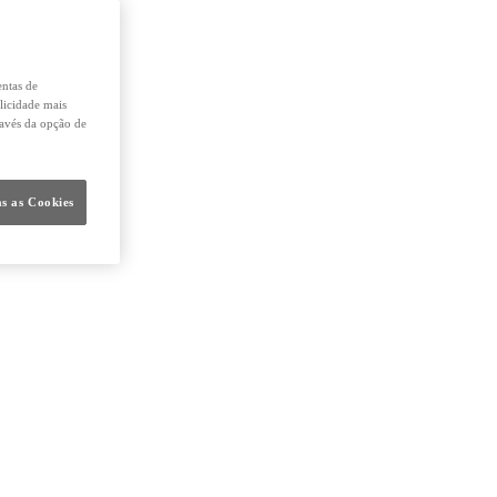
entas de
licidade mais
ravés da opção de
s as Cookies