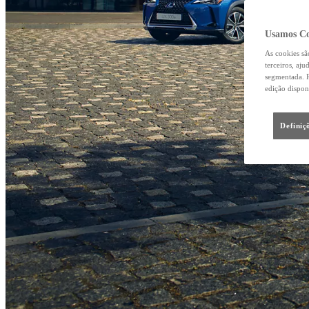
Usamos Co
As cookies sã
terceiros, aj
segmentada. R
edição dispon
Definiç