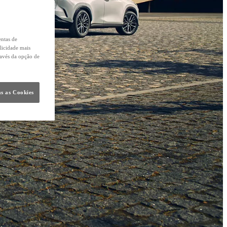
entas de
licidade mais
ravés da opção de
s as Cookies