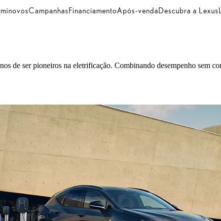
minovos
Campanhas
Financiamento
Após-venda
Descubra a Lexus
mo-nos de ser pioneiros na eletrificação. Combinando desempenho sem 