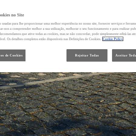
okies no Site
o usadas para lhe proporcionar uma melhor experiência no nosso site, fornecer serviços e ferram
udar-nos a compreender melhor a sua utilização, melhorar o seu funcionamento e para realizar pub
ecomendamos que ative todas as cookies, mas se não concordar, pode simplesmente editá-las at
ível. Os detalhes completos estão disponíveis nas Definições de Cookies.
Cookie Policy
ões de Cookies
Rejeitar Todas
Aceitar Toda