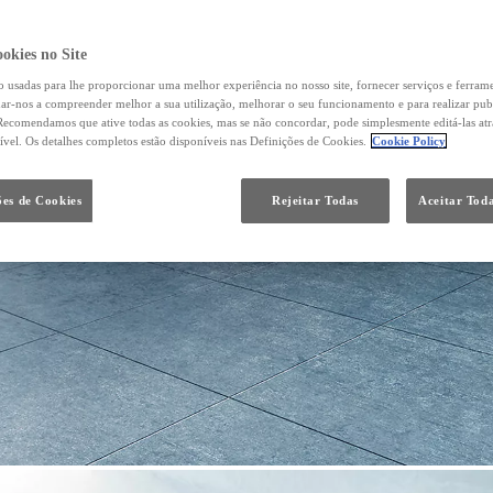
okies no Site
o usadas para lhe proporcionar uma melhor experiência no nosso site, fornecer serviços e ferram
udar-nos a compreender melhor a sua utilização, melhorar o seu funcionamento e para realizar pub
ecomendamos que ative todas as cookies, mas se não concordar, pode simplesmente editá-las at
ível. Os detalhes completos estão disponíveis nas Definições de Cookies.
Cookie Policy
ões de Cookies
Rejeitar Todas
Aceitar Toda