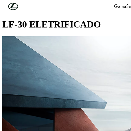
Skip to Main Content
(Press Enter)
Gama
Se
Protótipos de automóveis
LF-30 ELETRIFICADO