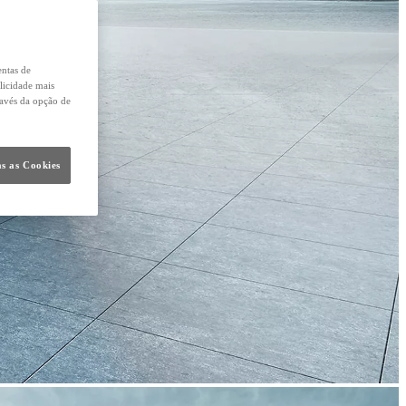
entas de
licidade mais
ravés da opção de
s as Cookies