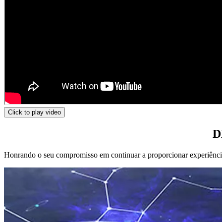
Click to play video
D
Honrando o seu compromisso em continuar a proporcionar experiências 