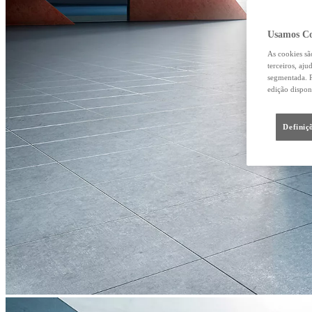
Usamos Co
As cookies sã
terceiros, aj
segmentada. R
edição dispon
Definiç