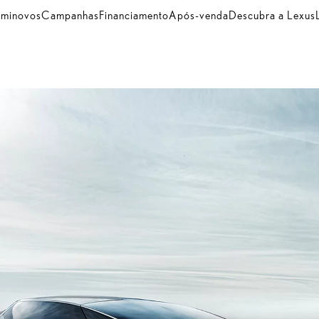
minovos
Campanhas
Financiamento
Após-venda
Descubra a Lexus