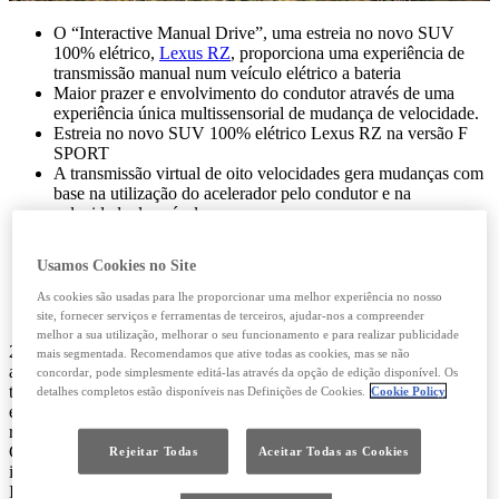
O “Interactive Manual Drive”, uma estreia no novo SUV
100% elétrico,
Lexus RZ
, proporciona uma experiência de
transmissão manual num veículo elétrico a bateria
Maior prazer e envolvimento do condutor através de uma
experiência única multissensorial de mudança de velocidade.
Estreia no novo SUV 100% elétrico Lexus RZ na versão F
SPORT
A transmissão virtual de oito velocidades gera mudanças com
base na utilização do acelerador pelo condutor e na
velocidade do veículo
Os condutores podem sentir cada momento da viagem com a
opção de efetuar mudanças manuais através de patilhas no
Usamos Cookies no Site
volante, acompanhadas por sons emocionantes do motor e
pela informação mostrada no ecrã digital multifunções atrás
As cookies são usadas para lhe proporcionar uma melhor experiência no nosso
do volante.
site, fornecer serviços e ferramentas de terceiros, ajudar-nos a compreender
melhor a sua utilização, melhorar o seu funcionamento e para realizar publicidade
25 de março de 2026 - O novo SUV premium RZ traz novos
mais segmentada. Recomendamos que ative todas as cookies, mas se não
avanços para a Lexus Electrified com a introdução de novas
concordar, pode simplesmente editá-las através da opção de edição disponível. Os
tecnologias que elevam a experiência de condução de um veículo
detalhes completos estão disponíveis nas Definições de Cookies.
Cookie Policy
elétrico e levam o “Lexus Driving Signature” a um novo patamar,
reforçando as suas qualidades essenciais de Conforto, Controlo e
Confiança em todos os momentos. Uma das inovações é a
Rejeitar Todas
Aceitar Todas as Cookies
introdução do “Interactive Manual Drive” (Condução Manual
Interativa), um sistema de mudança de velocidades virtual que traz