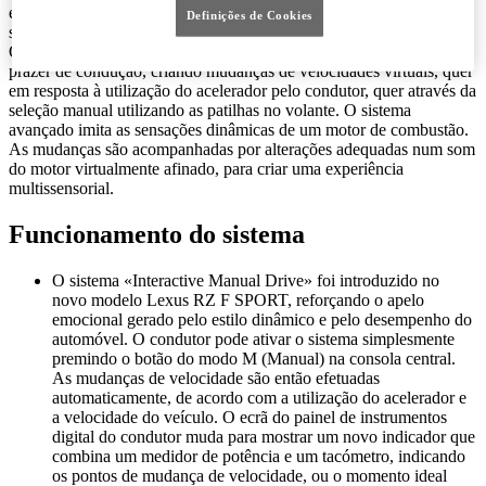
emoção à condução diária, criando um diálogo mais profundo e
Definições de Cookies
significativo entre o condutor e o carro.
O “Interactive Manual Drive” abre novas oportunidades para o
prazer de condução, criando mudanças de velocidades virtuais, quer
em resposta à utilização do acelerador pelo condutor, quer através da
seleção manual utilizando as patilhas no volante. O sistema
avançado imita as sensações dinâmicas de um motor de combustão.
As mudanças são acompanhadas por alterações adequadas num som
do motor virtualmente afinado, para criar uma experiência
multissensorial.
Funcionamento do sistema
O sistema «Interactive Manual Drive» foi introduzido no
novo modelo Lexus RZ F SPORT, reforçando o apelo
emocional gerado pelo estilo dinâmico e pelo desempenho do
automóvel. O condutor pode ativar o sistema simplesmente
premindo o botão do modo M (Manual) na consola central.
As mudanças de velocidade são então efetuadas
automaticamente, de acordo com a utilização do acelerador e
a velocidade do veículo. O ecrã do painel de instrumentos
digital do condutor muda para mostrar um novo indicador que
combina um medidor de potência e um tacómetro, indicando
os pontos de mudança de velocidade, ou o momento ideal