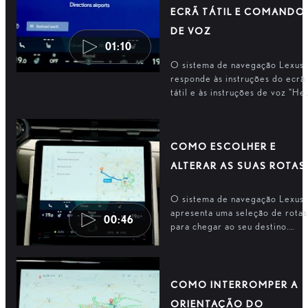
ECRÃ TÁTIL E COMANDO
DE VOZ
01:10
O sistema de navegação Lexus
responde às instruções do ecrã
tátil e às instruções de voz "He
Lexus". Escolha o seu destino e
inicie a orientação do seu
trajeto.
COMO ESCOLHER E
ALTERAR AS SUAS ROTAS
O sistema de navegação Lexus
apresenta uma seleção de rotas
00:46
para chegar ao seu destino.
Aliás, pode escolher uma rota
alternativa quando já se
encontrar em viagem.
COMO INTERROMPER A
ORIENTAÇÃO DO