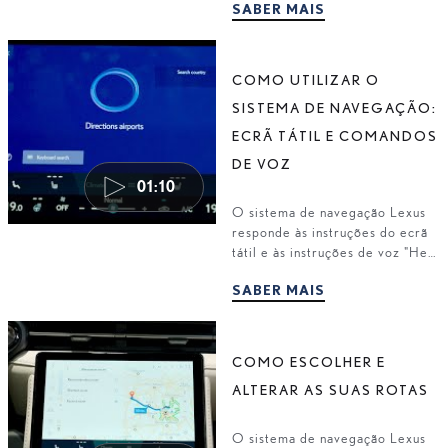
SABER MAIS
descarregada, pode ser
facilmente recarregada.
COMO UTILIZAR O
SISTEMA DE NAVEGAÇÃO:
ECRÃ TÁTIL E COMANDOS
DE VOZ
01:10
O sistema de navegação Lexus
responde às instruções do ecrã
tátil e às instruções de voz "Hey
Lexus". Escolha o seu destino e
SABER MAIS
inicie a orientação do seu
trajeto.
COMO ESCOLHER E
ALTERAR AS SUAS ROTAS
O sistema de navegação Lexus