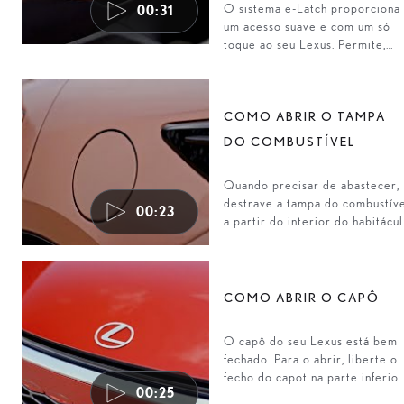
O sistema e-Latch proporciona
00:31
um acesso suave e com um só
toque ao seu Lexus. Permite,
ainda, trancar as portas com um
toque do polegar.
COMO ABRIR O TAMPA
DO COMBUSTÍVEL
Quando precisar de abastecer,
destrave a tampa do combustív
00:23
a partir do interior do habitácu
do seu Lexus. Pode então retira
o tampão da gasolina.
COMO ABRIR O CAPÔ
O capô do seu Lexus está bem
fechado. Para o abrir, liberte o
fecho do capot na parte inferior
00:25
do capô.