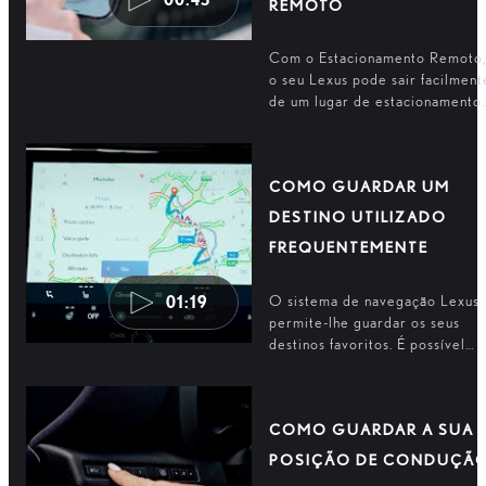
REMOTO
Com o Estacionamento Remoto,
o seu Lexus pode sair facilment
de um lugar de estacionamento.
Escolha a direção de saída e
controle a manobra de forma
segura a partir do seu
COMO GUARDAR UM
smartphone.
DESTINO UTILIZADO
FREQUENTEMENTE
O sistema de navegação Lexus
01:19
permite-lhe guardar os seus
destinos favoritos. É possível
aceder facilmente a estes
destinos através do ecrã tátil o
da indicação "Hey Lexus".
COMO GUARDAR A SUA
POSIÇÃO DE CONDUÇÃ