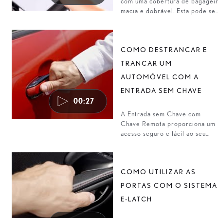
com uma cobertura de bagagei
macia e dobrável. Esta pode se
retirada, colocada no saco
fornecido e guardada debaixo 
piso da bagageira.
COMO DESTRANCAR E
TRANCAR UM
AUTOMÓVEL COM A
ENTRADA SEM CHAVE
00:27
A Entrada sem Chave com
Chave Remota proporciona um
acesso seguro e fácil ao seu
Lexus. Basta tocar no puxador 
porta para destrancar ou tranca
o automóvel.
COMO UTILIZAR AS
PORTAS COM O SISTEMA
E-LATCH