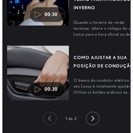
INVERNO
00:30
Quando o horário de verão
terminar, altere o relógio do se
Lexus para a hora oficial ou de
inverno. Bastam quatro cliques.
COMO AJUSTAR A SUA
POSIÇÃO DE CONDUÇÃ
O banco do condutor elétrico 
seu Lexus é totalmente ajustáve
00:30
Utilize os botões práticos na
parte lateral do banco para
ajustar o ângulo, a altura e a
posição e obter o nível máximo
de conforto e segurança.
1
de
2