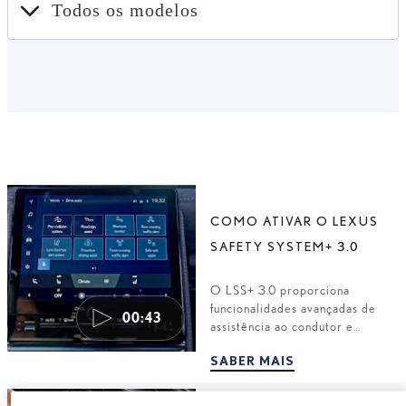
Todos os modelos
COMO ATIVAR O LEXUS
SAFETY SYSTEM+ 3.0
O LSS+ 3.0 proporciona
funcionalidades avançadas de
00:43
assistência ao condutor e
segurança ativa ao seu Lexus.
SABER MAIS
Escolha aquelas que pretende
ativar.