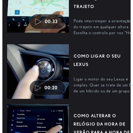
TRAJETO
Pode interromper a orientação
00:33
do trajeto em qualquer altura.
Escolha o controlo por voz "He
Lexus" ou utilize o ecrã tátil do
ecrã multimédia Lexus.
COMO LIGAR O SEU
LEXUS
Ligar o motor do seu Lexus é
simples. Quer se trate de um E
00:20
de um híbrido ou de um grupo
motopropulsor de combustão,
pode começar a sua viagem co
o premir de um botão.
COMO ALTERAR O
RELÓGIO DA HORA DE
VERÃO PARA A HORA DE