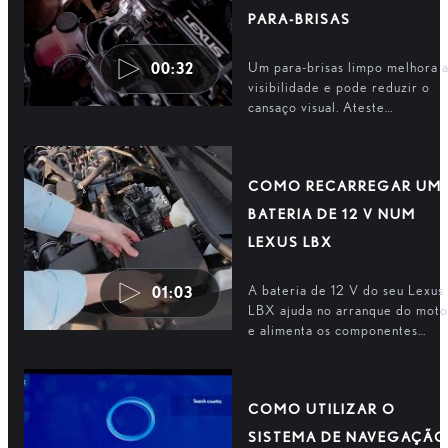
PARA-BRISAS
Um para-brisas limpo melhora 
00:32
visibilidade e pode reduzir o
cansaço visual. Ateste
periodicamente o líquido do
limpa-para-brisas para manter
uma visibilidade clara.
COMO RECARREGAR UM
BATERIA DE 12 V NUM
LEXUS LBX
A bateria de 12 V do seu Lexus
01:03
LBX ajuda no arranque do moto
e alimenta os componentes
elétricos. Se a bateria estiver
descarregada, pode ser
facilmente recarregada.
COMO UTILIZAR O
SISTEMA DE NAVEGAÇÃO