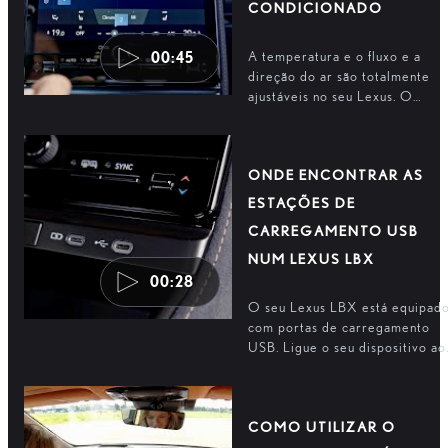
CONDICIONADO
A temperatura e o fluxo e a
00:45
direção do ar são totalmente
ajustáveis no seu Lexus. O
condutor e os passageiros
podem desfrutar de um ambien
climatizado.
ONDE ENCONTRAR AS
ESTAÇÕES DE
CARREGAMENTO USB
NUM LEXUS LBX
00:28
O seu Lexus LBX está equipad
com portas de carregamento
USB. Ligue o seu dispositivo ao
sistema multimédia e carregue
os seus equipamentos.
COMO UTILIZAR O