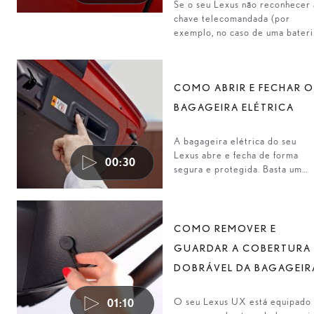
Se o seu Lexus não reconhecer 
chave telecomandada (por
exemplo, no caso de uma bateri
fraca), continua a ser possível
abrir e ligar o seu automóvel.
COMO ABRIR E FECHAR O
BAGAGEIRA ELÉTRICA
A bagageira elétrica do seu
Lexus abre e fecha de forma
00:30
segura e protegida. Basta um
toque.
COMO REMOVER E
GUARDAR A COBERTURA
DOBRÁVEL DA BAGAGEIR
O seu Lexus UX está equipado
01:10