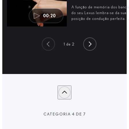
A função de memória dos banco
do seu Lexus lembra-se da sua
00:20
posição de condução perfeita. É
possível guardar até três
preferências dos condutores.
1
de
2
CATEGORIA 4 DE 7