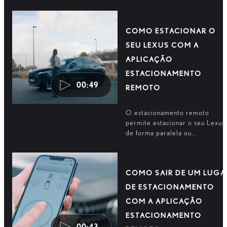
smartphone. Primeiro, associe 
seu telemóvel ao seu automóve
através da aplicação
COMO ESTACIONAR O
Estacionamento Remoto.
SEU LEXUS COM A
APLICAÇÃO
ESTACIONAMENTO
00:49
REMOTO
O estacionamento remoto
permite estacionar o seu Lexus
de forma paralela ou
perpendicular a partir do seu
smartphone. A aplicação
Estacionamento Remoto
COMO SAIR DE UM LUGA
proporciona-lhe o controlo
enquanto o automóvel é
DE ESTACIONAMENTO
estacionado.
COM A APLICAÇÃO
ESTACIONAMENTO
00:43